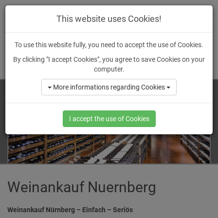
wein
-ankauf.
de
This website uses Cookies!
To use this website fully, you need to accept the use of Cookies.
By clicking "I accept Cookies", you agree to save Cookies on your
MENU
computer.
More informations regarding Cookies
I accept the use of Cookies
Weinankauf Nuernberg
Weinankauf Nürnberg – Einfach – Seriös