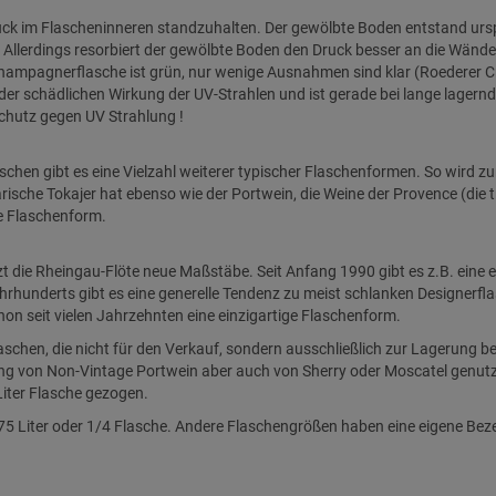
uck im Flascheninneren standzuhalten. Der gewölbte Boden entstand ursp
Allerdings resorbiert der gewölbte Boden den Druck besser an die Wände
Champagnerflasche ist grün, nur wenige Ausnahmen sind klar (Roederer Cr
er schädlichen Wirkung der UV-Strahlen und ist gerade bei lange lagerndem
Schutz gegen UV Strahlung !
hen gibt es eine Vielzahl weiterer typischer Flaschenformen. So wird zu
ische Tokajer hat ebenso wie der Portwein, die Weine der Provence (die tr
he Flaschenform.
t die Rheingau-Flöte neue Maßstäbe. Seit Anfang 1990 gibt es z.B. eine 
hrhunderts gibt es eine generelle Tendenz zu meist schlanken Designerflas
n seit vielen Jahrzehnten eine einzigartige Flaschenform.
schen, die nicht für den Verkauf, sondern ausschließlich zur Lagerung bes
ung von Non-Vintage Portwein aber auch von Sherry oder Moscatel genutzt
Liter Flasche gezogen.
75 Liter oder 1/4 Flasche. Andere Flaschengrößen haben eine eigene Beze