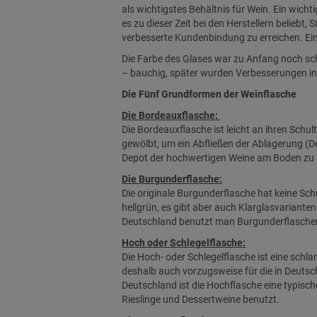
als wichtigstes Behältnis für Wein. Ein wich
es zu dieser Zeit bei den Herstellern beliebt,
verbesserte Kundenbindung zu erreichen. Ei
Die Farbe des Glases war zu Anfang noch sc
– bauchig, später wurden Verbesserungen in 
Die Fünf Grundformen der Weinflasche
Die Bordeauxflasche:
Die Bordeauxflasche ist leicht an ihren Schul
gewölbt, um ein Abfließen der Ablagerung (De
Depot der hochwertigen Weine am Boden zu
Die Burgunderflasche:
Die originale Burgunderflasche hat keine Schu
hellgrün, es gibt aber auch Klarglasvarianten.
Deutschland benutzt man Burgunderflaschen
Hoch oder Schlegelflasche:
Die Hoch- oder Schlegelflasche ist eine schla
deshalb auch vorzugsweise für die in Deutsch
Deutschland ist die Hochflasche eine typisch
Rieslinge und Dessertweine benutzt.