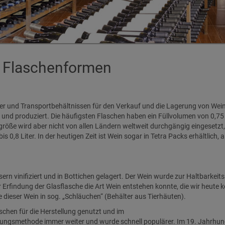
 Flaschenformen
er und Transportbehältnissen für den Verkauf und die Lagerung von Wein
und produziert. Die häufigsten Flaschen haben ein Füllvolumen von 0,75 
röße wird aber nicht von allen Ländern weltweit durchgängig eingesetzt,
s 0,8 Liter. In der heutigen Zeit ist Wein sogar in Tetra Packs erhältlich
ern vinifiziert und in Bottichen gelagert. Der Wein wurde zur Haltbarkeits
r Erfindung der Glasflasche die Art Wein entstehen konnte, die wir heute 
dieser Wein in sog. „Schläuchen“ (Behälter aus Tierhäuten).
chen für die Herstellung genutzt und im
ellungsmethode immer weiter und wurde schnell populärer. Im 19. Jahrhun