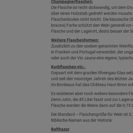
Champagnerflaschen:
Die Flasche ist recht dickwandig, um dem Dr
über einen Holzstab gedreht werden musste. 
Flaschenboden nicht bricht. Die klassische 
braune) Farbe schützt den Wein generell vor d
Flasche und der Lagerort, desto besser der 
Weitere Flaschenformen:
Zusätzlich zu den soeben genannten Weinflasc
in Franken und Portugal verwendet, der ungar
oder auch der Vin Jaune eine eigene, typisc
Korbflaschen etc.:
Gepaart mit dem grazilen Rheingau-Glas setz
und seit den neunziger Jahren des letzten Ja
Im Bordeaux hat das Château Haut-Brion scho
Es existieren aber noch weitere besondere Fla
Demi-John, die 45 Liter fasst und zur Lager
Flasche werden die Weine dann auf die 0,75 
Die Standard – Flaschengröße für Wein ist 0,
Biblische-Namen aus der Historie.
Balthazar