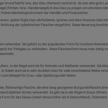
tiger Grund hierfür war, das Glas chemisch neutral ist. So war eine gute
 Siegel (Firmen- bzw. Händlersiegel) in das Glas zu prägen um eine klare Id
n frühes Marketinginstrument der Händler und Produzenten.
hwarz, später fügte man olivfarbenes /grünes und dann braunes Glas hin
Richtung der zylindrischen Flaschen eingeführt. Diese Neuerung brachte
tern erkennbar. Sie gehört zu der populärsten Form für trockene Rotweine.
pot) ins Trinkglas zu verhindern. Diese Flaschenform muss man zeitig vo
 sammeln.
ltern. In der Regel wird sie für Rotwein und Weißwein verwendet. Die klas
 In Italien wird sie in sehr dunklem Glas für viele verschiedene Weine ver
 zum Beispiel für Grau- oder Spätburgunder Weine.
nke, flötenartige Flasche, die einer lang gezogenen Burgunderflasche ähnel
land üblichen Sorten verwendet. Es gibt sie in der Regel in braun (Rhei
e Form für das Elsass (meist etwas höher als in Deutschland), Österreich 