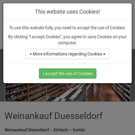
wein
-ankauf.
de
This website uses Cookies!
To use this website fully, you need to accept the use of Cookies.
By clicking "I accept Cookies", you agree to save Cookies on your
MENU
computer.
More informations regarding Cookies
I accept the use of Cookies
Weinankauf Duesseldorf
Weinankauf Düsseldorf – Einfach – Seriös