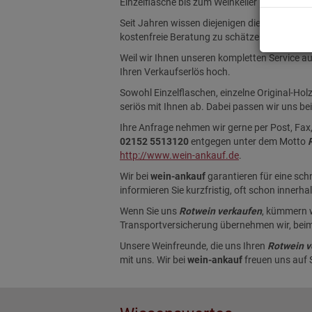
Einzelflasche bis zum Weinkeller …
Seit Jahren wissen diejenigen die uns
Rotwei
kostenfreie Beratung zu schätzen.
Weil wir Ihnen unseren kompletten Service au
Ihren Verkaufserlös hoch.
Sowohl Einzelflaschen, einzelne Original-Ho
seriös mit Ihnen ab. Dabei passen wir uns b
Ihre Anfrage nehmen wir gerne per Post, Fax
02152 5513120
entgegen unter dem Motto
http://www.wein-ankauf.de
.
Wir bei
wein-ankauf
garantieren für eine sch
informieren Sie kurzfristig, oft schon inner
Wenn Sie uns
Rotwein verkaufen
, kümmern w
Transportversicherung übernehmen wir, beim
Unsere Weinfreunde, die uns Ihren
Rotwein v
mit uns. Wir bei
wein-ankauf
freuen uns auf S