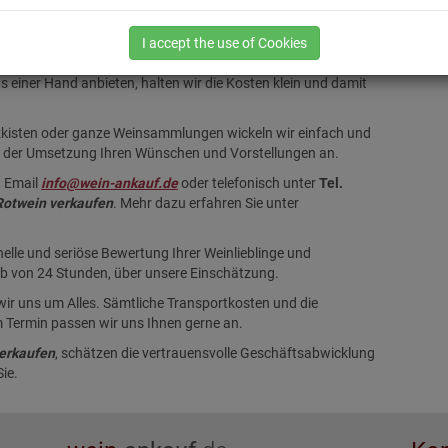
n verkaufen
unsere individuelle, professionelle und
I accept the use of Cookies
s einer Hand anbieten, halten wir die Kosten klein und damit
lzkisten oder ganze Weinsammlungen wickeln wir einfach und
ei der Umsetzung Ihren Wünschen und Vorstellungen an.
, Email
info@wein-ankauf.de
oder telefonisch unter
Tel.
Rotwein verkaufen
. Mehr dazu erfahren Sie unter
nelle und seriöse Bewertung Ihrer Weinlieblinge und
halb von 24 Stunden, über unsere Einschätzung.
ir uns um Alles. Sämtliche Transportkosten und die
 Termin passen wir uns Ihnen gerne an.
erkaufen
, schätzen die vertrauensvolle Geschäftsabwicklung
ie.