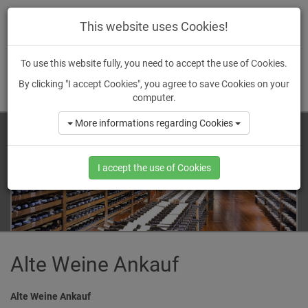
wein
-ankauf.
de
This website uses Cookies!
To use this website fully, you need to accept the use of Cookies.
By clicking "I accept Cookies", you agree to save Cookies on your
MENU
computer.
More informations regarding Cookies
I accept the use of Cookies
Alte Weine Ankauf
Alte Weine Ankauf